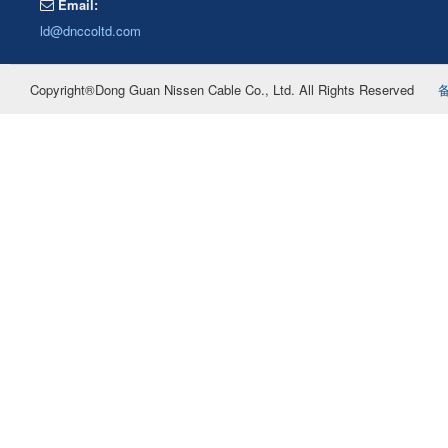
Email:
ld@dnccoltd.com
Copyright®Dong Guan Nissen Cable Co., Ltd. All Rights Reserved
备