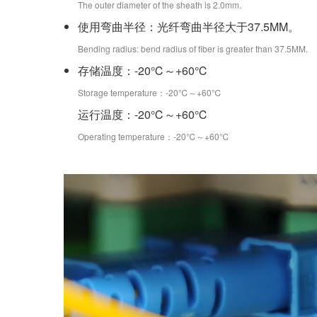
The outer diameter of the sheath is 2.0mm.
使用弯曲半径：光纤弯曲半径大于37.5MM。
Bending radius: bend radius of fiber is greater than 37.5MM.
存储温度：-20℃～+60℃
Storage temperature：-20℃～+60℃
运行温度：-20℃～+60℃
Operating temperature：-20℃～+60℃