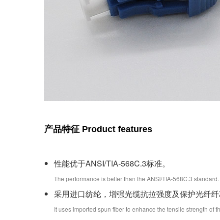
产品特征
Product features
性能优于ANSI/TIA-568C.3标准。
The performance is better than the ANSI/TIA-568C.3 standard.
采用进口纺纶，增强光缆抗拉强度及保护光纤纤
It uses imported spun fiber to enhance the tensile strength of the